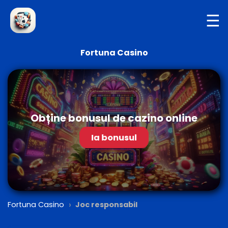
☰
Fortuna Casino
Obține bonusul de cazino online
Ia bonusul
›
Fortuna Casino
Joc responsabil