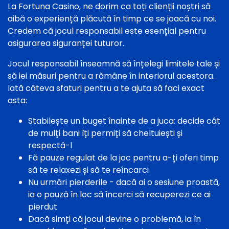
La Fortuna Casino, ne dorim ca toți clienții noștri să
aibă o experiență plăcută în timp ce se joacă cu noi.
Credem că jocul responsabil este esențial pentru
asigurarea siguranței tuturor.
Jocul responsabil înseamnă să înțelegi limitele tale și
să iei măsuri pentru a rămâne în interiorul acestora.
Iată câteva sfaturi pentru a te ajuta să faci exact
asta:
Stabilește un buget înainte de a juca: decide cât
de mulți bani îți permiți să cheltuiești și
respectă-l
Fă pauze regulat de la joc pentru a-ți oferi timp
să te relaxezi și să te reîncarci
Nu urmări pierderile - dacă ai o sesiune proastă,
ia o pauză în loc să încerci să recuperezi ce ai
pierdut
Dacă simți că jocul devine o problemă, ia în