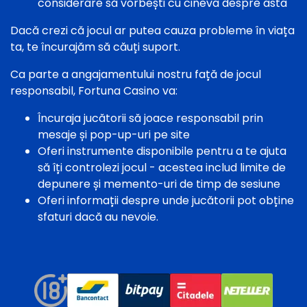
considerare să vorbești cu cineva despre asta
Dacă crezi că jocul ar putea cauza probleme în viața
ta, te încurajăm să căuți suport.
Ca parte a angajamentului nostru față de jocul
responsabil, Fortuna Casino va:
Încuraja jucătorii să joace responsabil prin
mesaje și pop-up-uri pe site
Oferi instrumente disponibile pentru a te ajuta
să îți controlezi jocul - acestea includ limite de
depunere și memento-uri de timp de sesiune
Oferi informații despre unde jucătorii pot obține
sfaturi dacă au nevoie.