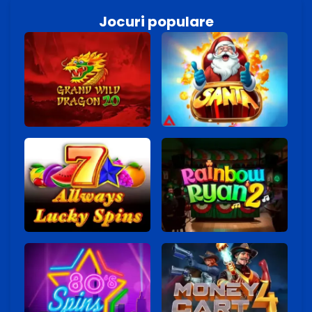
Jocuri populare