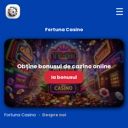
☰
Fortuna Casino
Obține bonusul de cazino online
Ia bonusul
›
Fortuna Casino
Despre noi