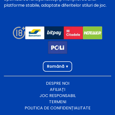
platforme stabile, adaptate diferitelor stiluri de joc.
Română
▾
DESPRE NOI
AFILIAȚI
JOC RESPONSABIL
TERMENI
POLITICA DE CONFIDENȚIALITATE