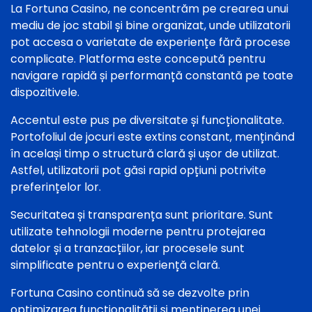
La Fortuna Casino, ne concentrăm pe crearea unui
mediu de joc stabil și bine organizat, unde utilizatorii
pot accesa o varietate de experiențe fără procese
complicate. Platforma este concepută pentru
navigare rapidă și performanță constantă pe toate
dispozitivele.
Accentul este pus pe diversitate și funcționalitate.
Portofoliul de jocuri este extins constant, menținând
în același timp o structură clară și ușor de utilizat.
Astfel, utilizatorii pot găsi rapid opțiuni potrivite
preferințelor lor.
Securitatea și transparența sunt prioritare. Sunt
utilizate tehnologii moderne pentru protejarea
datelor și a tranzacțiilor, iar procesele sunt
simplificate pentru o experiență clară.
Fortuna Casino continuă să se dezvolte prin
optimizarea funcționalității și menținerea unei