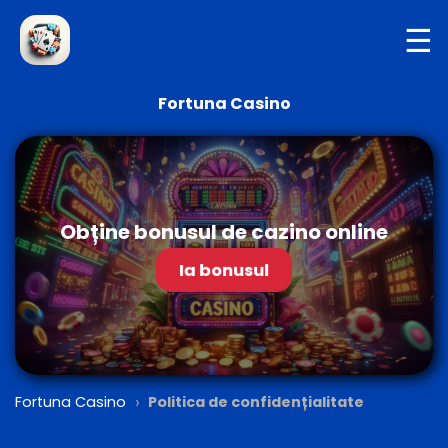
☰
Fortuna Casino
Obține bonusul de cazino online
Ia bonusul
›
Fortuna Casino
Politica de confidențialitate