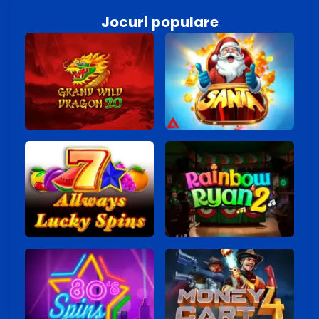
Jocuri populare