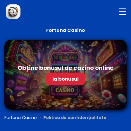
☰
Fortuna Casino
Obține bonusul de cazino online
Ia bonusul
›
Fortuna Casino
Politica de confidențialitate