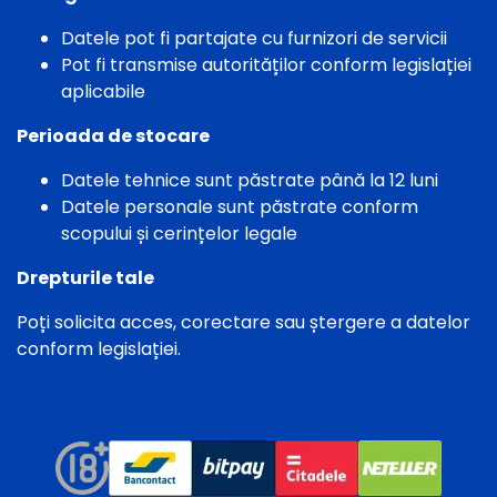
Datele pot fi partajate cu furnizori de servicii
Pot fi transmise autorităților conform legislației
aplicabile
Perioada de stocare
Datele tehnice sunt păstrate până la 12 luni
Datele personale sunt păstrate conform
scopului și cerințelor legale
Drepturile tale
Poți solicita acces, corectare sau ștergere a datelor
conform legislației.